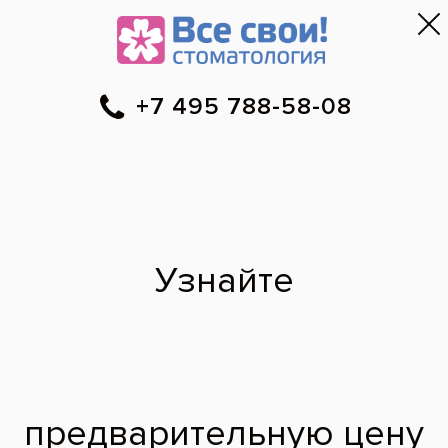
Москва
▼
788-58-08
Онлайн-запись
Скидки
Цены
Отзывы
Фото до и 
•
•
•
после
Восстановление
жевательного ряда,
коррекция прикуса
До