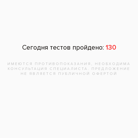
Восстановлен жевательный ряд, коррекция
прикуса
Пациент: мужчина, 30 лет
У пациента отсутствует жевательная группа
зубов, дефект твердых тканей зуба,
снижение высоты прикуса.
Проведено лечение зубов, имплантация,
коррекция прикуса временными коронками,
фиксация постоянных конструкций.