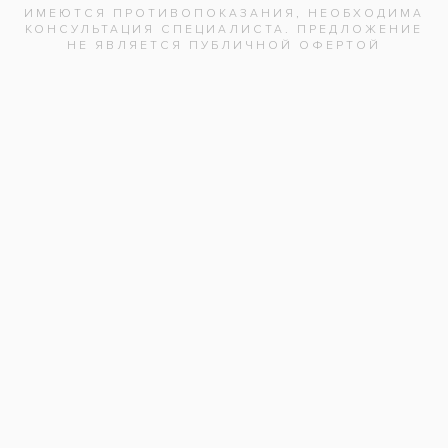
ошибки предыдущего эндодонтического
лечения.
Услуги:
Лечение зубов
(17)
Заболевания:
Зубная боль
Врач стоматолог-терапевт
:
Ирина Викторовна
Стоматология
«Все свои!» м.Удельная
Адреса клиник
Видео-интервью со специалистами
Вопрос ответ
Частые вопросы
Вакансии