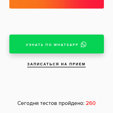
Снимок после перелечивания корневого
канала
Пациент: мужчина, 44 года
Извлечение культевой штифтовой вкладки
из корневого канала зуба с последующим
его перелечиванием у мужчины 44 лет. На
рентгеновских снимках демонстрируется
состояние каналов до и после устранения