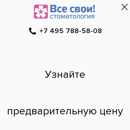
Москва
▼
788-58-08
Онлайн-запись
Скидки
Цены
Отзывы
Фото до и 
•
•
•
после
Перепломбировыван
корневых каналов
зуба
Снимок