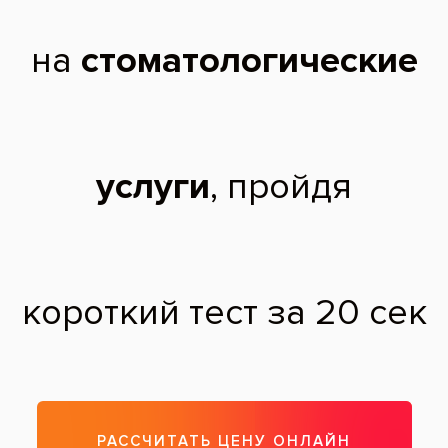
Снимок до извлечения культевой
штифтовой вкладки из канала зуба
Снимок