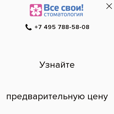
Москва
▼
788-58-08
Онлайн-запись
Скидки
Цены
Отзывы
Фото до и 
•
•
•
после
Химическое
отбеливание зубов
по технологии ZOOM
До