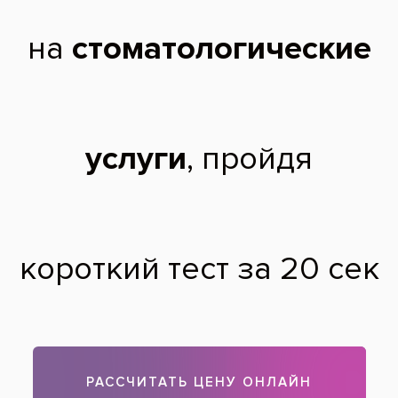
Желтизна зубной эмали — изначальный
цвет зубов до отбеливания системой ZOOM
После