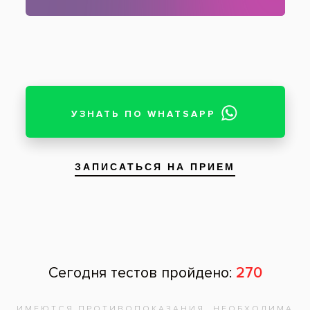
Результат химического отбеливания —
желтизна устранена системой ZOOM
Пациент: мужчина, 32 года
Использование профессиональной системы
отбеливания ZOOM для устранения
желтизны зубной эмали у мужчины 32 лет.
На фотографиях показан изначальный цвет
зубов и результат химического отбеливания.