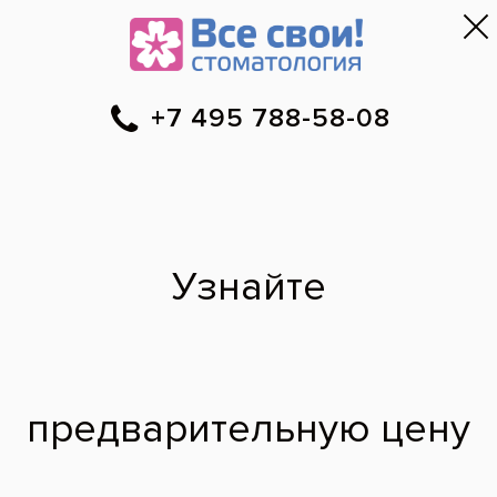
Москва
▼
788-58-08
Онлайн-запись
Скидки
Цены
Отзывы
Фото до и 
•
•
•
после
Комплексная чистка
твердых зубных
отложений
До