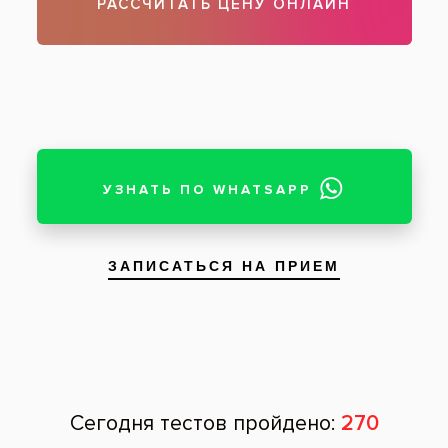
Комплексная чистка твердых зубных
отложений — состояние внутренней
поверхности зубов после процедуры
Пациент: мужчина, 41 год
Снятие застарелых твердых отложений на
зубах с помощью ультразвука и метода Air
Flow у мужчины 41 года. На фотографиях
представлено первоначальное состояние