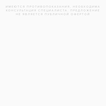
внутренней поверхности зубов и после
комплексной чистки.
Услуги:
Ультразвуковая чистка зубов
(18)
Гигиена зубов и полости рта
(147)
Заболевания:
Зубной камень
Гигиенист стоматологический
:
Руслан Ниязович
Стоматология
«Все свои!» м.Бабушкинская
Адреса клиник
Видео-интервью со специалистами