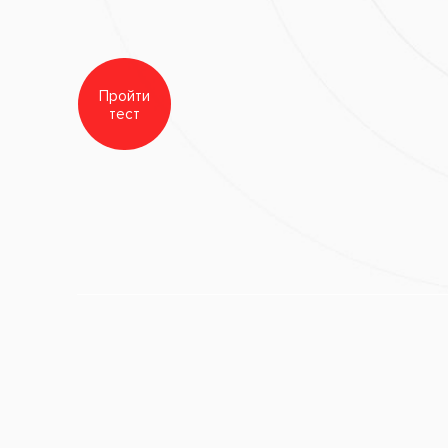
Заболевания:
Выпадение з
Врач стоматолог-ортопед
:
 челюсти до протезирования
Стоматология
«Все свои!»
После
 челюсти после протезирования