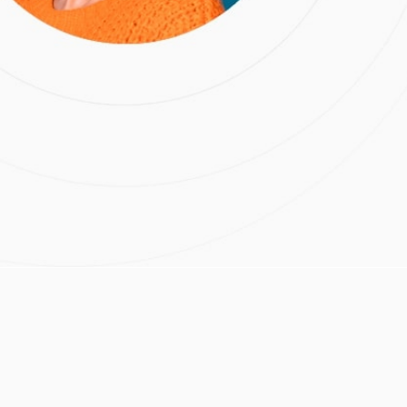
убов
Илья Сергеевич
 Нижегородский район
Расчёт стоимости лечения
Нажимая на кнопку
«Отправить», вы даете
согласие на обработку
персональных данных и