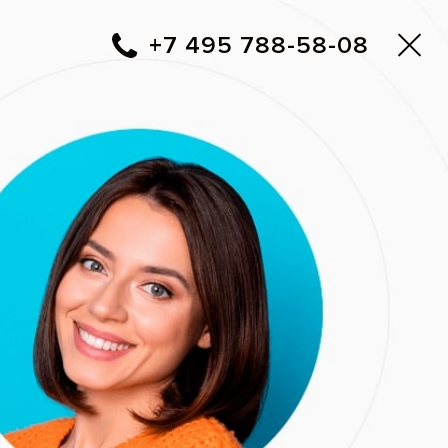
Москва
▼
788-58-08
+7 495
Фото до и после
Вам перезвонить?
ъемными
Адреса клиник Все свои!
 года
ней и нижней
 На фотографиях
 восстановления и
тановки зубных
(24)