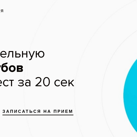
запись
Скидки и акции
Цены
Отзывы пациентов
ое протезирование зубов нес
протезами
Пациент: мужчина, 43
До
Полное протезирование верх
челюстей у мужчины 43 лет.
показано состояние зубов до
конечный результат после ус
коронок.
Услуги:
Протезирование зубов