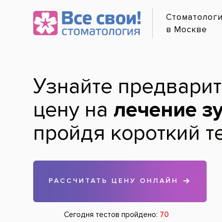
Онлайн-
Полн
Услуги и цены
Лечение по карману
Диагностика зубов
Гигиена зубов и полости рта
Лечение зубов
Протезирование зубов
Хирургия
Удаление зубов
Имплантация зубов
Лечение дёсен
Детская стоматология