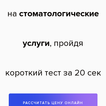
Зубы с желтизной, удаление которой под
силу системе отбеливания Бьенд
После