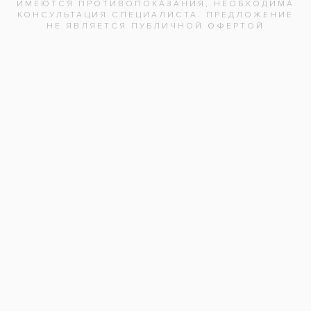
Услуги:
Гигиена зубов и полости рта
(147)
Отбеливание зубов
(112)
Заболевания:
Желтые зубы
Гигиенист стоматологический
:
Сафонова О.А.
Стоматология
«Все свои!» м.Крылатское
Адреса клиник
Видео-интервью со специалистами
Вопрос ответ
Частые вопросы
Вакансии
Документы
Карты «Все свои»
Поставщикам