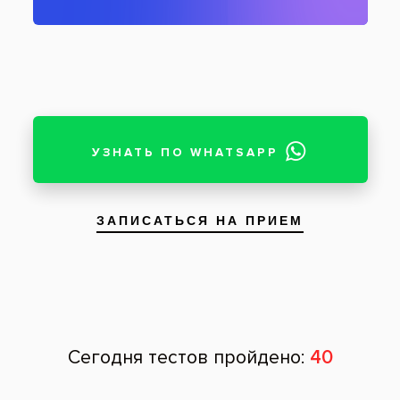
Состояние эмали после отбеливания Бьенд
Пациент: женщина, 23 года
Удаление желтизны зубов с помощью
профессиональной системы отбеливания
лампой холодного света Бьенд у девушки
23 лет. На фотографиях показано
первоначальное состояние эмали и
результат клинического отбеливания.