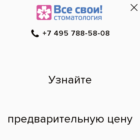
Москва
▼
788-58-08
Онлайн-запись
Скидки
Цены
Отзывы
Фото до и 
•
•
•
после
Отбеливание зубов
лампой холодного
света Бьенд
До