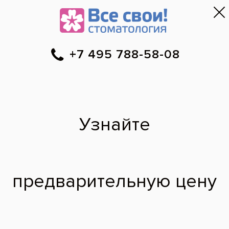
Москва
▼
788-58-08
Онлайн-запись
Скидки
Цены
Отзывы
Фото до и 
•
•
•
после
Можно ли провести
пластику десны
перед
протезированием?
Здравствуйте! Подскажите, правый
центральный зуб, стояла коронка с
вкладкой, он удалён из-за кисты, десна