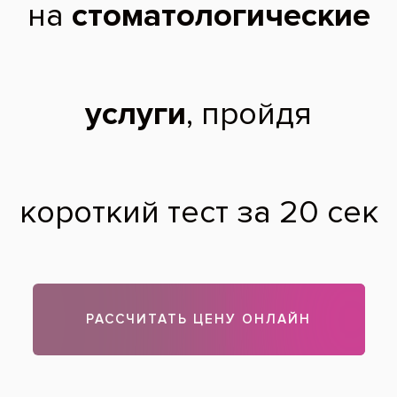
стала не ровная, спереди провалена во
внутрь, идёт как бы волной. Сказали,
киста съела костную ткань. Можно ли
сделать мост из керамики е.мах с опорой
на соседние зубы? И можно ли как то
выпрямить десну, или это не обязательно.
Смотрится ужасно.
Юлия,
40 лет
08.01.2019
Добрый день, Юлия! Мост из E-Max сделать не получится,
диоксид циркония – можно. Провал десны устраняется с
помощью костной пластики.
Теги:
протезирование зубов
,
циркониевые коронки