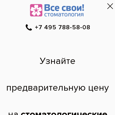
Москва
▼
788-58-08
Онлайн-запись
Скидки
Цены
Отзывы
Фото до и 
•
•
•
после
Есть ли прием
ортодонта на
Петровско-
Разумовской?
Здравствуйте. В клинике на Петровско-
Разумовской есть возможность приема
ортодонта и оказания услуги по