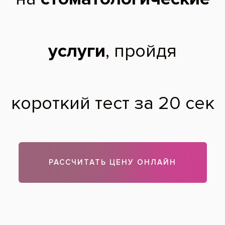
постановке пружины обратно с выпавшей
дуги?Ортодонт, у которого лечусь в
другом месте в отпуске
Татьяна,
38 лет
01.03.2018
Добрый день, Татьяна! Может установить доктор Щербина.
Полную стоимость можно будет узнать после диагностики
полости рта.
Теги:
исправление прикуса
Все вопросы и ответы