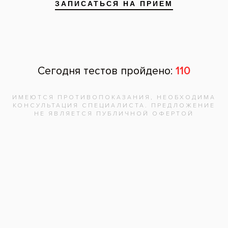
Запишитесь на
бесплатную
консультацию,
врач
ответит на
все вопросы!
Записаться на приём
Адреса клиник
Видео-интервью со специалистами