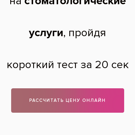
как будто дрожать! Особенно только пить
горячий и холодный! Когда начинается ууу
болит болит, потом дрожать себя! Это что
такое?? И является нормой? Странно
Павел,
26 лет
08.11.2017
Добрый день, Павел! Болевые ощущения возможны, всё
индивидуально. Рекомендуем обратиться к врачу для
более точной диагностики.
Теги:
удаление нерва в зубе
Все вопросы и ответы