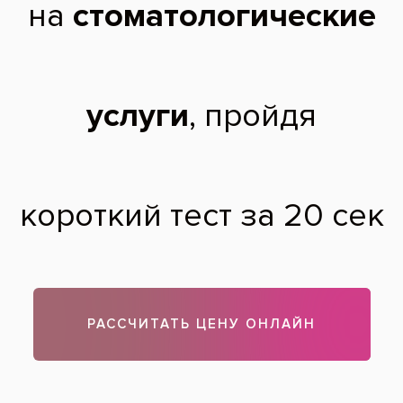
Павел
11.09.2017
Добрый день, Павел! Это ряд ортодонтических замков,
фиксирующих зубы и соединённых друг с другом.
Подобные брекеты – способ избежать удаления
проблемных зубов в некоторых случаях. Подобное
происходит благодаря пассивной фиксации и уменьшению
трения между конструктивными элементами (дугами и
пазами) такого брекета. Их пользователям не нужно
постоянно посещать врача. Будем рады вас видеть в
наших клиниках для получения более подробной
консультации.
Теги:
самолигирующие брекеты
,
исправление прикуса