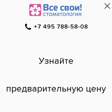
Москва
▼
788-58-08
Онлайн-запись
Скидки
Цены
Отзывы
Фото до и 
•
•
•
после
Что такое
самолигирующие
брекеты?
На консультации у ортодонта часто звучал
термин лигирование, самолигирование.
Объясните что такое самолигирующие
брекеты?