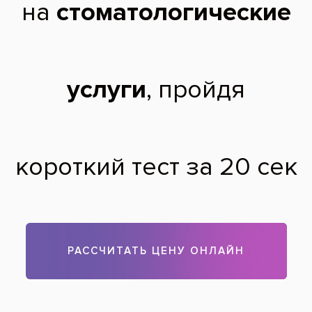
зубы окрашиваются от кофе чая И так
далее намного больше
Настя,
25 лет
26.04.2017
Здравствуйте, Анастасия! При отбеливании зубов трудно
прогнозировать как результат, так и продолжительность
достигнутого эффекта. После отбеливания необходимо
придерживаться белой диеты около недели. Затем надо
поддерживать гигиену на должном уровне, так как именно
неудовлетворительная гигиена, а не кулинарные
предпочтения, являются причиной изменения цвета
отбеленных зубов.
Теги:
отбеливание зубов