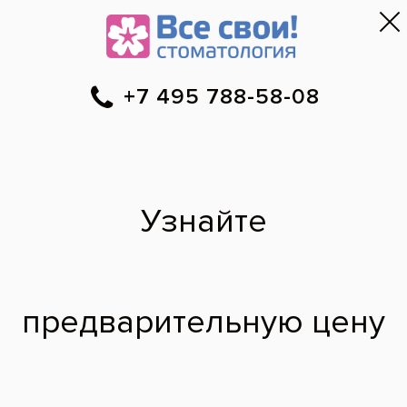
Москва
▼
788-58-08
Онлайн-запись
Скидки
Цены
Отзывы
Фото до и 
•
•
•
после
Правда ли, что после
отбеливания зубы
желтеют быстрее?
Подскажите а правда что после
отбеливания через пару месяцев зубы
могут стать ещё желтее чем были до
отбеливания? Так как после отбеливания