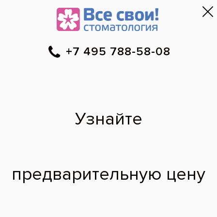
Москва
▼
788-58-08
Онлайн-запись
Скидки
Цены
Отзывы
Фото до и 
•
•
•
после
Раскололся зуб,
сейчас внутри все
чёрное, удасться
спасти зуб?
Раскалился зуб, в итоге образовалась
дырка и заросла дисной,сильно
кровоточила.Сейчас,можно