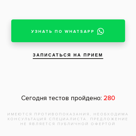
В любом случае, медлить с визитом к врачу не стоит!
Теги:
восстановление зуба
,
протезирование зубов
Все вопросы и ответы
Запишитесь на
бесплатную
консультацию,
врач
ответит на
все вопросы!
Записаться на приём