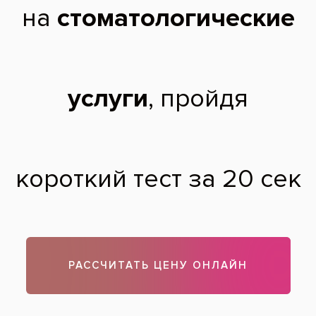
сказать,внутри все чёрное и дырка
настолько большая что доходит до
десны,так как со временем стенка зубах
внешней стороны откололась со
временем. Удасться ли спасти мой зуб???
Дмитрий,
15 лет
26.07.2016
Здравствуйте, Дмитрий. Вам лучше прийти к доктору на
осмотр, так как ставить диагноз и решать судьбу зуба, не
видя его, невозможно. Консультация бесплатная,
стоимость прицельного снимка можно посмотреть на сайте,
в разделе «Цены». Прием пациентов до 18 лет
осуществляется в сопровождении родителей или опекунов.