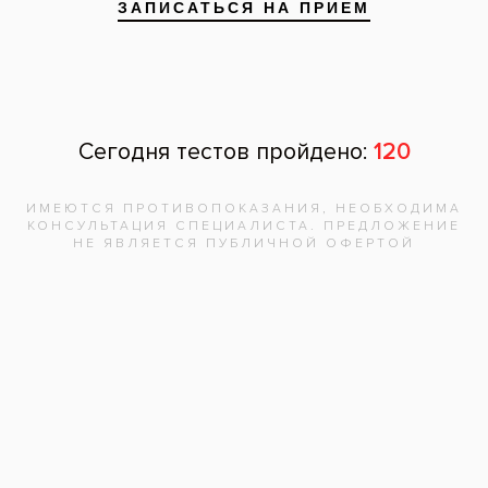
Запишитесь на
бесплатную
консультацию,
врач
ответит на
все вопросы!
Записаться на приём
Адреса клиник
Видео-интервью со специалистами