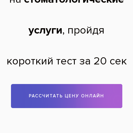
Здравствуйте, Светлана. В наших клиниках стоимость
ортодонтического лечения фиксированная, она не зависит
от его продолжительности. Цены вы можете увидеть в
соответствующем разделе на сайте. Но более точную
информацию по оплате, срокам лечения, выгодным
предложениям, а так же рекомендации специалиста лучше
получить в клинике на бесплатной консультации!
Теги:
брекеты Damon
,
исправление прикуса
Все вопросы и ответы