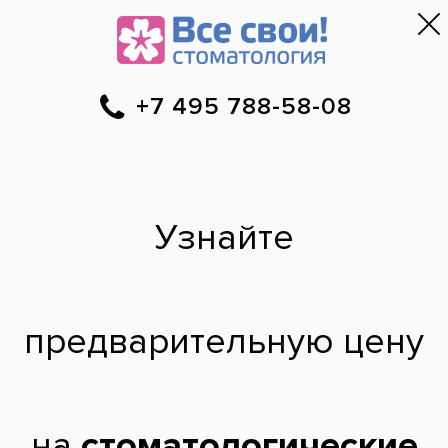
Москва
▼
788-58-08
Онлайн-запись
Скидки
Цены
Отзывы
Фото до и 
•
•
•
после
Сколько стоит
лечение и установка
брекет системы
дэймон Q?
Стоимость лечения и установки брекит
системы дэймон Q.? За два года
Света,
25 лет
22.03.2016