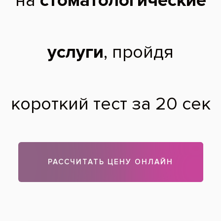
Добрый день, Елена! Лечащий врач решает вопрос о
сохранении зуба, если зуб сохраняется, проводится
лечение корневых каналов и проводится динамическое
наблюдение в течение 3-6 месяцев. После назначается
повторное рентгенологическое исследование, а лучше –
компьютерная томография, по результатам которой
принимается решение о необходимости хирургического
лечения: удаление кисты с верхушкой корня причинного
зуба (резекция верхушки корня с цистэктомией).
Теги:
лечение кисты зуба
Все вопросы и ответы