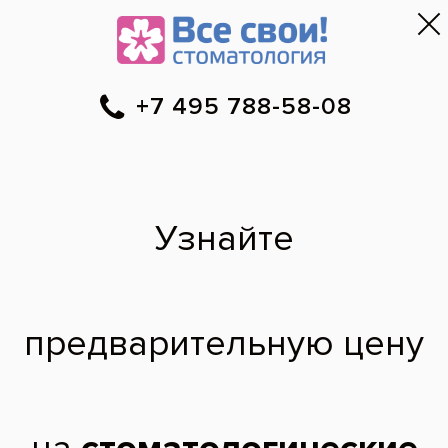
Москва
▼
788-58-08
Онлайн-запись
Скидки
Цены
Отзывы
Фото до и 
•
•
•
после
Появилась киста под
зубом, что делать?
Помогите, пожалуйста! Появилась киста
под зубом, что делать? Нужна ли будет
операция??
Елена,
23 года
06.03.2016