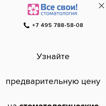
Москва
▼
788-58-08
Онлайн-запись
Скидки
Цены
Отзывы
Фото до и 
•
•
•
после
Как долго лечится
пришейка зубов?
Здравствуйте,как долго лечится пришейка
зубов?и лечится ли вообще? Подскажите.
Лиля,
25 лет
14.03.2016
Лиля, здравствуйте. Из вашего вопроса не совсем понятно,