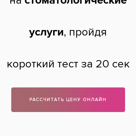
какая именно проблема в пришеечной области зуба. Если
имеется кариозный или глубокий клиновидный дефект, то
необходимо провести пломбировку, которая потребует
около часа по времени. Если имеется пятно, то возможно
лечение без препарирования с помощью материала Icon.
Если есть только небольшой дефект эмали или рецессия
десны, сопровождающиеся повышенной
чувствительностью, то можно провести несколько курсов
реминерализации и лечение у пародонтолога.
Теги:
лечение кариеса
,
лечение зубов
Все вопросы и ответы