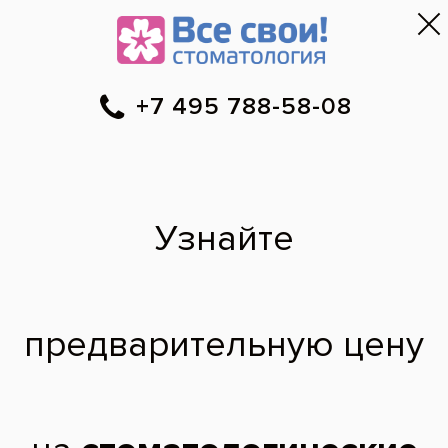
Москва
▼
788-58-08
Онлайн-запись
Скидки
Цены
Отзывы
Фото до и 
•
•
•
после
В какие дни вы
принимаете
клиентов?
Добрый день, Я хотела бы спросить в
какие дни вы принимаете клиентов. Я не
посещала вашу клинику еще, но мне
рекомендовали именно вас как хорошего