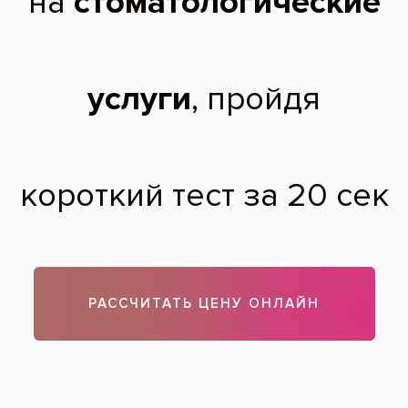
специалиста. Зараннее благоларна,
Арианна Авсянкина.
Арианна Авсянкина,
32 года
09.01.2015
Здравствуйте. Для записи на бесплатную консультацию у
специалистов сети наших клиник нужно позвонить по
номеру круглосуточной горячей линии. Для записи в
московскую клику воспользуйтесь телефоном, указанным
на сайте.
Теги:
лечение зубов
Все вопросы и ответы