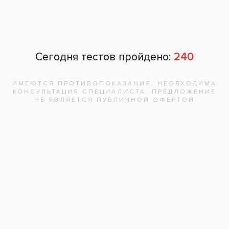
бесплатную
консультацию,
врач
ответит на
все вопросы!
Записаться на приём
Адреса клиник
Видео-интервью со специалистами
Вопрос ответ
Частые вопросы
Вакансии
Документы
Карты «Все свои»
Поставщикам