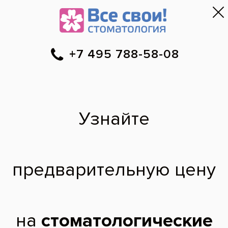
Москва
▼
788-58-08
Онлайн-запись
Скидки
Цены
Отзывы
Фото до и 
•
•
•
после
Сколько стоит
установить
металлокерамику?
Добрый день! Подскажите,
пожалуйста,стомость установки
металлокерамики под ключ на 1 зуб
(шестерка снизу)