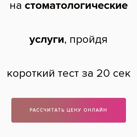
челюсть)Пенсионерка ,в деньгах
ограничение как сами понимаете,сколько
надо собрать ,чтобы прийти на установку
покрывных протезов.Заранее благодарю
Вас и жду приблизительную стоимость.Не
зная приблизительной цены идти
страшно.
Любовь Васильевна,
55 лет
04.01.2015
Здравствуйте. Стоимость покрывных протезов можно
посмотреть на сайте, в разделе «Цены». Вы можете
оплачивать эту сумму поэтапно.
Теги:
протезирование зубов