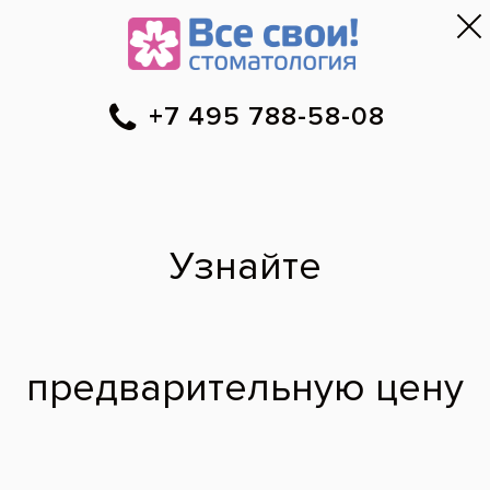
Москва
▼
788-58-08
Онлайн-запись
Скидки
Цены
Отзывы
Фото до и 
•
•
•
после
Сколько стоит
покровный протез на
1 челюсть?
Здравствуйте.Хочу узнать
приблизительную стоимость покрывных
протезов.3 года ношу съемные
протезы(верхняя и нижняя