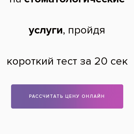
и стали соприкасаться и нелеченый зубы.
Это пройдет ( какое время ждать) или мне
что то сделали неправильно ? Я это все
ощущаю и переживаю.
Оксана,
35 лет
28.01.2015
Здравствуйте. Необходимо обратиться к вашему лечащему
врачу, он поможет найти причину дискомфорта.
Теги:
лечение кариеса
,
лечение зубов
Все вопросы и ответы