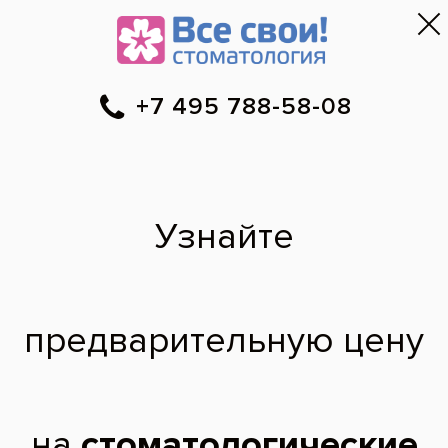
Москва
▼
788-58-08
Онлайн-запись
Скидки
Цены
Отзывы
Фото до и 
•
•
•
после
Почему после
лечения болят все
зубы?
Здравствуйте. Подскажите пожалуйста. Я
лечила 5 и 6 нижние зубы (кариес). Два
дня как ноют все остальные ( особенно
передние и те же зубы с другой стороны)