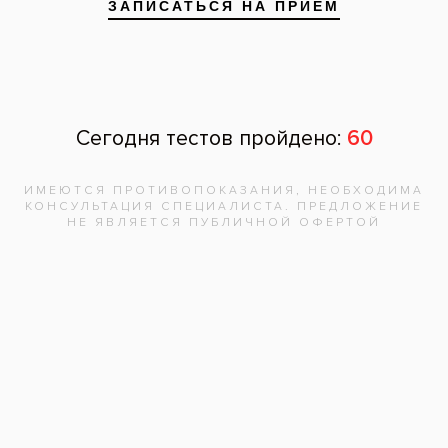
Запишитесь на
бесплатную
консультацию,
врач
ответит на
все вопросы!
Записаться на приём
Адреса клиник
Видео-интервью со специалистами