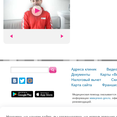
Адреса клиник
Видео
Документы
Карты «В
Налоговый вычет
Ски
Карта сайта
Франшиз
Медицинская помощь оказывается 
информации
www.pravo.gov.ru
, оф
рекомендаций.
2005—2026 Сеть стоматол
Находясь на нашем сайте, вы соглашаетесь на использование 