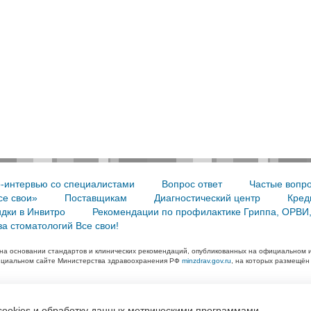
-интервью со специалистами
Вопрос ответ
Частые вопр
се свои»
Поставщикам
Диагностический центр
Кред
дки в Инвитро
Рекомендации по профилактике Гриппа, ОРВИ
а стоматологий Все свои!
на основании стандартов и клинических рекомендаций, опубликованных на официальном 
ициальном сайте Министерства здравоохранения РФ
minzdrav.gov.ru
, на которых размещён
огических клиник «Все свои»
cookies и
обработку данных
метрическими программами.