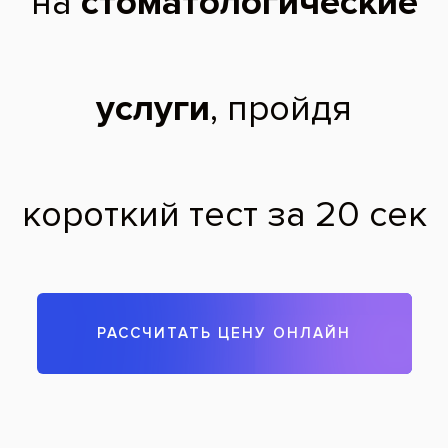
примерный расчёт стоимости
лечения,возможно долгосрочного
Николай,
33 года
29.01.2015
Здравствуйте. Все консультации в нашей сети бесплатные,
так же, как и расчеты лечения. Исключение составляет
только первичная рентген-диагностика. Стоимость
прицельного или панорамного снимка можно посмотреть на
сайте, в разделе «Цены».
Теги:
лечение зубов
Все вопросы и ответы