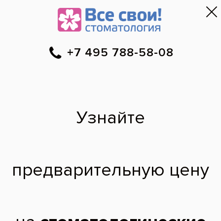
Москва
▼
788-58-08
Онлайн-запись
Скидки
Цены
Отзывы
Фото до и 
•
•
•
после
Сколько стоит
консультация и
осмотр
специалиста?
Здравствуйте! Хотелось бы
узнать,сколько будет стоит консультация
специалиста,первичный осмотр и