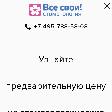
Москва
▼
788-58-08
Онлайн-запись
Скидки
Цены
Отзывы
Фото до и 
•
•
•
после
Какие пломбы можно
поставить по
купонам?
Подскажите,какие пломбы можно
поставить по купоны???номинал 15000
т.р. и какова их стоимость без скидок? на
вашем сайте непонятно с какой скидкой