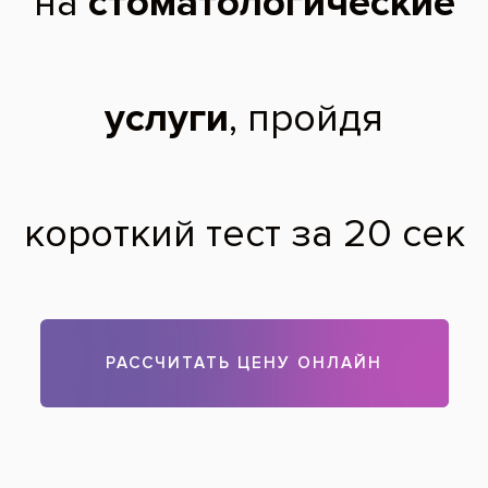
уже указана стоимость!спасибо!
Еся,
29 лет
02.04.2014
По купонам любая пломба, которая входит в перечень
услуг, включается в смету без скидки, потому что купон –
это уже скидка порядка 80%, а скидки не суммируются.
Можно установить любую пломбу, за исключением
«Геркулайт» и «Харизма». На сайте указаны цены не для
акции по купонам, а для оплаты наличными.
Теги:
пломбирование
,
лечение зубов
Все вопросы и ответы