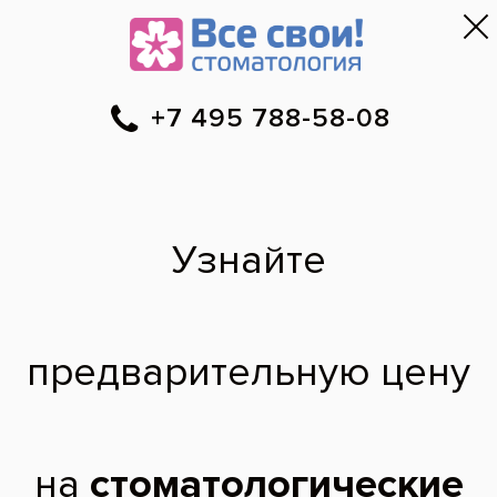
Москва
▼
788-58-08
Онлайн-запись
Скидки
Цены
Отзывы
Фото до и 
•
•
•
после
2 зуба на штифтах
нужно заменить, на
коронки или
импланты?
у меня 2 передних верхних зуба на
штифтах. нужно заменять. что
посоветуете? коронки или импланты?