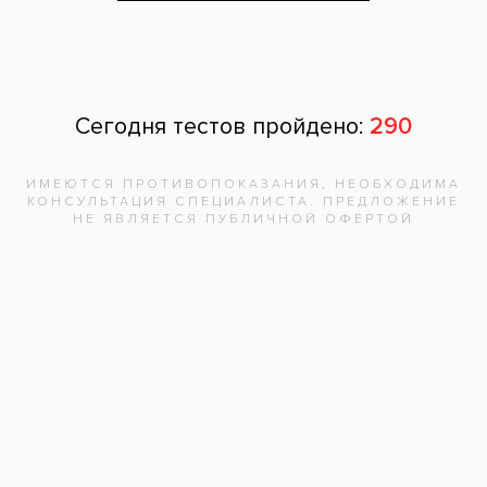
Запишитесь на
бесплатную
консультацию,
врач
ответит на
все вопросы!
Записаться на приём
Адреса клиник
Видео-интервью со специалистами
Вопрос ответ
Частые вопросы
Вакансии
Документы
Карты «Все свои»
Поставщикам