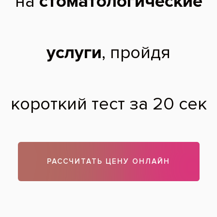
начале все было хорошо, но к вечеру зуб
начал ныть уже прошло около 4 часов, а
все никак боль не проходит. скажите так и
должно быть?
Екатерина,
16 лет
12.03.2013
Здравствуйте.
Если боль не прекратиться, то нужно обратиться к тому
врачу, который Вас лечил.
Теги:
пломбирование
,
лечение зубов
Все вопросы и ответы