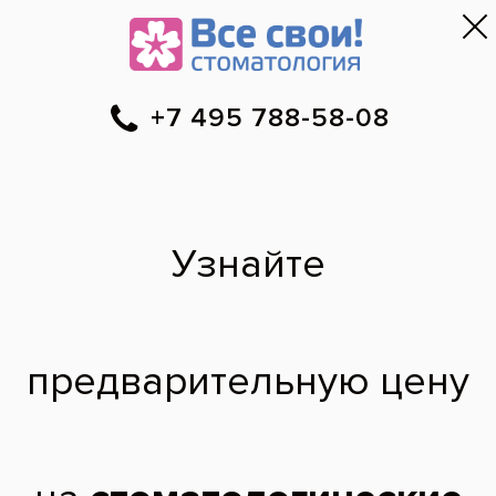
Москва
▼
788-58-08
Онлайн-запись
Скидки
Цены
Отзывы
Фото до и 
•
•
•
после
После того как
поставили пломбу
зуб начал ныть,
скажите так и должно
быть?
сегодня я в первый раз пошла к
стоматологу, поставили 2 пломбы, в