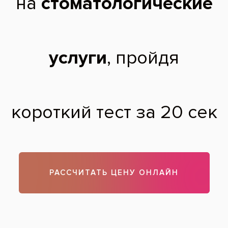
Удаление зуба – травма для организма. Любой стоматолог-
хирург после проведения этой процедуры расскажет вам об
уходе за лункой зуба. Рекомендации довольно просты. Во-
первых, не выполаскивайте ранку в течение суток, во-
вторых, отложите прием пищи на 2-3 часа. В-третьих, не
принимайте в этот день горячую ванну. В-четвертых,
старайтесь не касаться лунки языком и другими
предметами. И в-пятых, воздержитесь от физических
нагрузок. Если все же у вас возникнут осложнения,
обратитесь к стоматологу как можно скорее.
Теги:
удаление зубов
Все вопросы и ответы