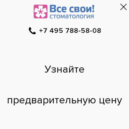
Москва
▼
788-58-08
Онлайн-запись
Скидки
Цены
Отзывы
Фото до и 
•
•
•
после
Болит челюсть
после удаления зуба
Заболела челюсть после удаления
нижнего зуба. Пока ничего не
предпринимал. Подскажите, как снять
боль побыстрее?
Константин,
47 лет
15.08.2012