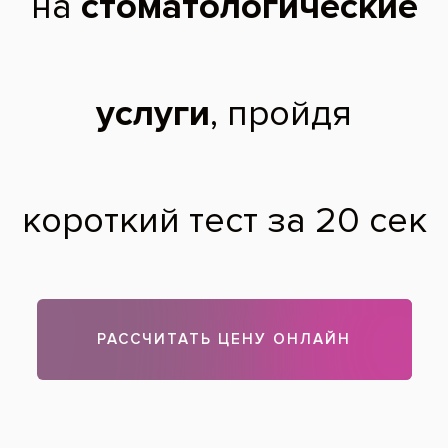
В вашей ситуации следует немедленно обратиться к
стоматологу. После удаления зуба боль в соседних с ним
возможна, но длится она не долго. Если же вас беспокоит
боль в челюсти, то возможно возникло осложнение, либо
по вине врача, либо из-за того, что вы пренебрегли
правилами поведения после удаления зуба (употребляли
горячую пищу, принимали горячую ванну). Сейчас вы
можете лишь выпить таблетку обезболивающего и
позвонить в стоматологию.
Теги:
удаление зубов
Все вопросы и ответы