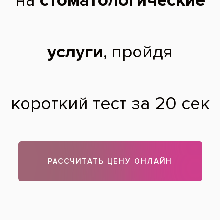
К сожалению, при наличии выраженных аллергических
реакций на обезболивающие препараты проведение
установки зубных имплантов невозможно. Наличие
аллергии на медицинские препараты является абсолютным
противопоказанием к проведению имплантации зубов. В
вашем случае советуем в обязательном порядке
проконсультироваться с врачом. Возможно, что у вас
аллергические реакции проявляются в других ситуациях и
при применении анестетиков их нет.
Теги:
имплантация зубов*
Все вопросы и ответы