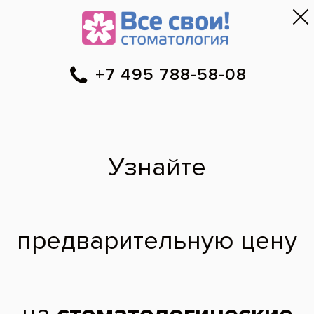
Москва
▼
788-58-08
Онлайн-запись
Скидки
Цены
Отзывы
Фото до и 
•
•
•
после
Зубные импланты
противопоказания
Существуют ли противопоказания для
установки зубных имплантов при наличии
аллергии?
Алексей,
62 года
10.07.2012