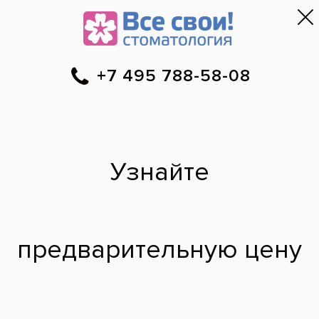
Москва
▼
788-58-08
Онлайн-запись
Скидки
Цены
Отзывы
Фото до и 
•
•
•
после
Лечение десны после
удаления зуба
После удаления зуба мне потребовалось
лечение десны. Я еще не была на приеме
у врача. Какими способами оно может
проводиться?
Евгения,
37 лет
28.05.2012