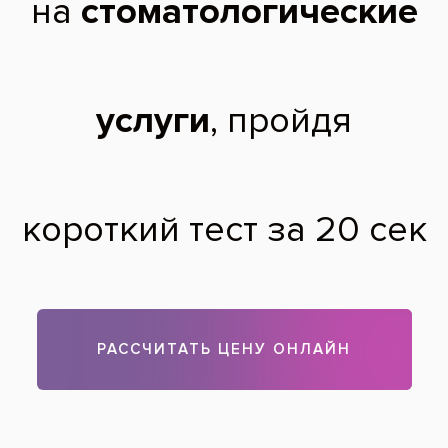
Выбор метода лечения зависит от того, какое осложнение у
вас возникло после удаления зуба. Наиболее неприятные
последствия после этой операции – это альвеолит и
остеомиелит. Для облегчения вашего состояния дома перед
началом лечения у специалиста вы можете прополаскивать
рот настоями из лекарственных трав (шалфея, зверобоя,
ромашки и т.д.) Но не увлекайтесь чересчур сильно
самолечением. Вы можете нанести себе вред. Дождитесь
приема у врача, и он расскажет вам о методам лечения,
которые будут использованы при лечении ваших десен.
Теги:
удаление зубов