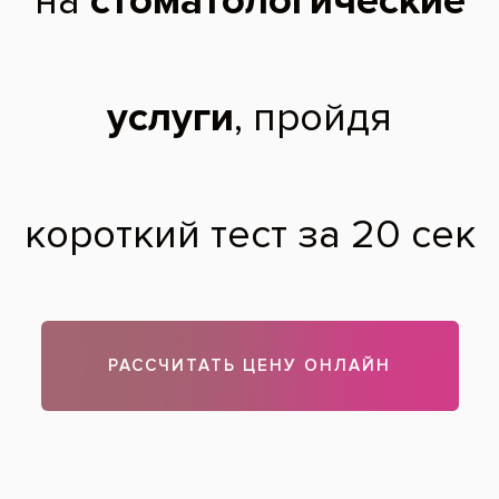
Воспаление десны – это осложнение после удаления зуба,
и его нужно лечить незамедлительно. Его также называют
альвеолитом, остеомиелитом. Оно возникает в ряде
случаев по вине врача (некачественное удаление зуба),
либо из-за определенных обстоятельств (удаление во
время простуды, обострения хронических заболеваний). Ни
в коем случае не занимайтесь самолечением. Обратитесь
за помощью к стоматологу, он назначит вам правильное
лечение.
Теги:
удаление зубов
Все вопросы и ответы