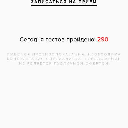
Запишитесь на
бесплатную
консультацию,
врач
ответит на
все вопросы!
Записаться на приём
Адреса клиник
Видео-интервью со специалистами