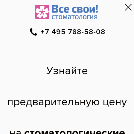
Москва
▼
788-58-08
Онлайн-запись
Скидки
Цены
Отзывы
Фото до и 
•
•
•
после
Как лечить
пародонтоз в
домашних условиях?
Десны – мое слабое место. Сравнительно
недавно на приеме у врача узнала, что у
меня пародонтоз. Хотела бы узнать, какие
существуют советы по лечению