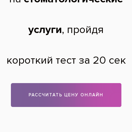
пародонтоза в домашних условиях?
Юлия Д.,
31 год
21.12.2011
Юлия, здравствуйте. Самолечение — не выход из
ситуации. Самое лучшим решением для вас будет
консультация профессионала, а именно врача-
пародонтолога. В наших клиниках консультация
бесплатная.
Теги:
лечение десен
Все вопросы и ответы