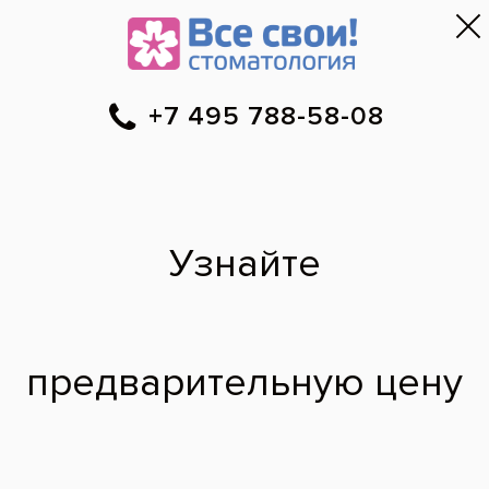
Москва
▼
788-58-08
Онлайн-запись
Скидки
Цены
Отзывы
Фото до и 
•
•
•
после
Клей для фиксации
зубных протезов
Действительно ли так хорош клей для
фиксации зубных протезов? На сколько
времени хватает его действия?
Степан П.,
69 лет
22.12.2011