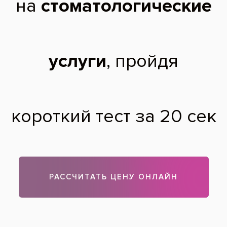
Качественно изготовленный протез не требует
использования дополнительных средств для его фиксации.
Тем не менее иногда приходится использовать гели, кремы
и клеи, фиксирующие зубные протезы. Клей имеет
водонерастворимую основу, то есть на него не
воздействуют слюна и вода. Он фиксирует зубной протез
на 10-12 часов. При использовании фиксирующего клея
создается ощущение, как будто протез – это ваши
собственные зубы. Проконсультируйтесь у стоматолога-
ортопеда, и он подберет вам самый лучший клей для
фиксации зубных протезов.
Теги:
протезирование зубов