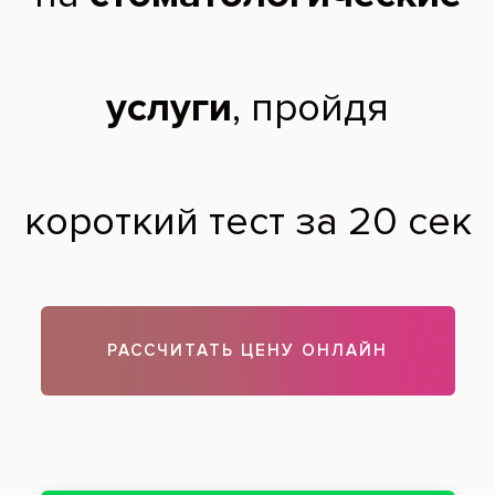
Атипичное удаление зуба характерно для тех случаев,
когда зуб или его корень удаляется не через лунку. Если у
пациента имеются ретинированный, дистопированный зуб,
либо прорезывание нижнего зуба мудрости проходит с
определенными сложностями, то избежать так называемого
удаления зуба не получится. В наших клиниках проводится
удаление зубов любой степени сложности. Запишитесь на
консультацию, и мы вам обязательно поможем.
Теги:
удаление зубов
Все вопросы и ответы