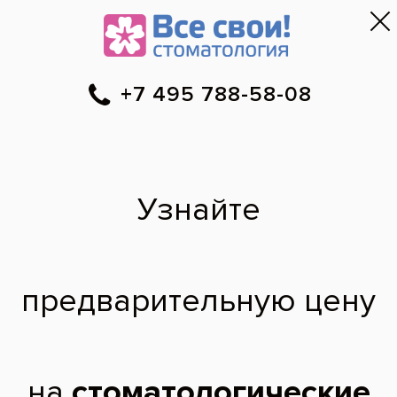
Москва
▼
788-58-08
Онлайн-запись
Скидки
Цены
Отзывы
Фото до и 
•
•
•
после
Атипичное удаление
зуба
Хотел бы узнать, что такое «атипичное
удаление зуба»? Могут ли его провести в
вашей клинике?
Елена Викторовна,
41 год
09.12.2011