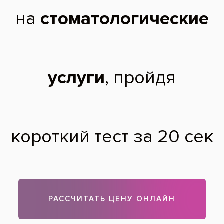
протезов. Возможно ли установить его в
вашей клинике?
Ирина Л.,
58 лет
06.09.2011
Наша клиника специализируется на изготовлении
нейлоновых протезов, поэтому мы обладаем максимальной
информацией о них. Прежде всего, вам нужно записаться
на консультацию к специалисту (стоматологу-ортопеду).
После выбора конструкции протеза стоматолог снимает
слепок вашей челюсти из альгинатной массы. Далее он
отливаетсяиз гипса. На следующем осмотре проходит
примерка восковых шаблонов. Далее в лаборатории на
основании измерений изготавливается полноценный протез.