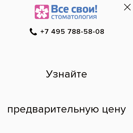
Москва
▼
788-58-08
Онлайн-запись
Скидки
Цены
Отзывы
Фото до и 
•
•
•
после
Можно узнать
технологию
изготовления
нейлоновых
протезов?
Хотелось бы получить информацию о
технологии изготовления нейлоновых