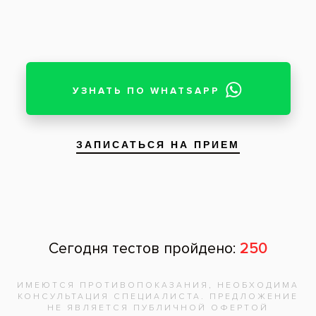
На примерке врач определяет, нужны ли корректировки.
Если у вас возникнут дополнительные вопросы, мы с
удовольствием на них ответим.
Теги:
протезирование зубов
Все вопросы и ответы
Запишитесь на
бесплатную
консультацию,
врач
ответит на
все вопросы!