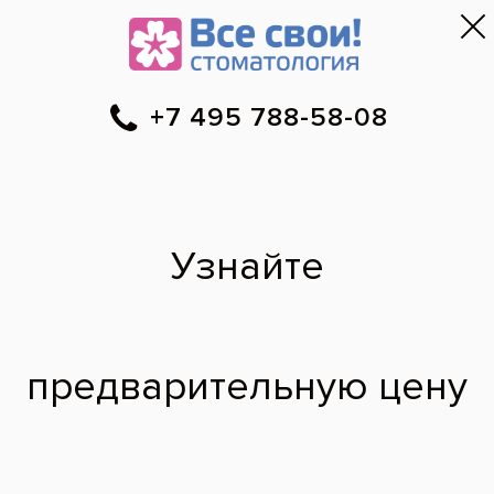
Москва
▼
788-58-08
Онлайн-запись
Скидки
Цены
Отзывы
Фото до и 
•
•
•
после
Какие лучше
вставить зубы?
Подскажите, какие лучше вставлять
зубы? Металлокерамика, бюгели,
импланты - в чем разница?
Виктор Сергеевич,
50 лет
20.06.2011