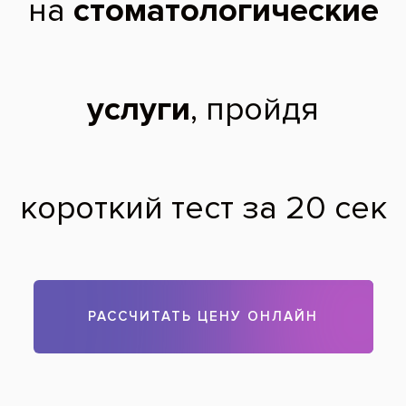
Начнем с того, что бюгели и импланты – это различные
виды зубного протезирования, а металлокерамика – это
материал, из которого изготавливаются зубные коронки для
протезов. Вопрос о том, какие зубы лучше вставить,
должен решаться совместно с врачом. Выбор метода
протезирования – съемного, несъемного, частично
съемного – зависит от состояния всей полости рта,
количества утраченных зубов и др. Все виды
протезирования зубов в клинике «Все свои» выполняется
на самом высшем уровне, качественно и комфортно для
пациента.
Теги:
протезирование зубов