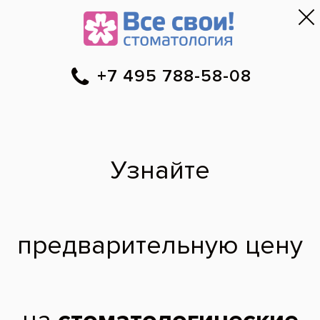
Москва
▼
788-58-08
Онлайн-запись
Скидки
Цены
Отзывы
Фото до и 
•
•
•
после
Как очистить зубы от
налета?
У меня на зубах желтоватый налет, хотя я
и не курю. Отчистить его зубной щеткой
не получается. Подскажите, как можно
избавиться от налета?
Николай,
21 год
13.04.2011