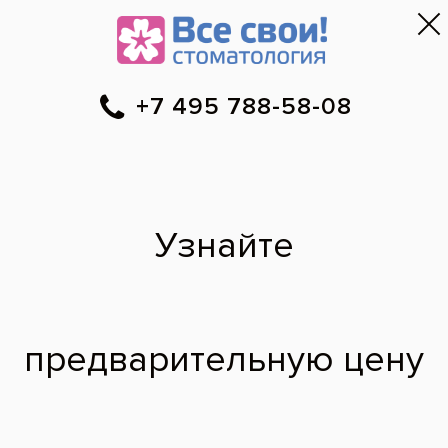
Москва
▼
788-58-08
Онлайн-запись
Скидки
Цены
Отзывы
Фото до и 
•
•
•
после
Что такое зуб
мудрости?
У дочери в 18 лет начал расти зуб
мудрости, хотя у меня таких никогда не
было. Расскажите, пожалуйста, что такое
зубы мудрости, и когда они должны
вырастать?