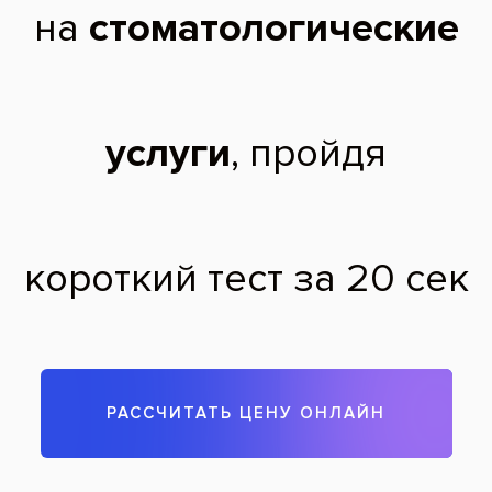
Вера,
18 лет
26.06.2010
Зубы мудрости – это третьи по счету моляры, которые
располагаются в конце зубного ряда. Появление таких
зубов наиболее вероятно в промежутке между 14-ю и 30-ю
годами. Но у кого-то зубы мудрости не появляются совсем,
а у других – прорезываются все четыре. Каковы бы ни были
причины такого отложенного появления дополнительных
зубов, практика показывает, что прорезывание зубов
мудрости редко обходится без осложнений. Иногда
ситуация не оставляет стоматологу другого выхода, кроме
как удалить аномально растущий зуб. О том, в каких
случаях эта процедура обязательна, можно прочитать в
разделе, посвященном удалению зубов.