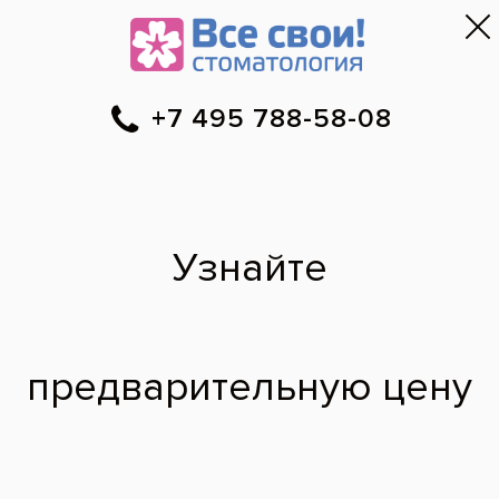
Москва
▼
788-58-08
Онлайн-запись
Скидки
Цены
Отзывы
Фото до и 
•
•
•
после
Сильно болит зуб,
что делать?
Вчера ночью резко разболелся зуб, так
что боль чувствовалась даже в ухе.
Потом боль стихла, но к ночи снова
усилилась. Подскажите, что делать,
отчего так сильно болит зуб?