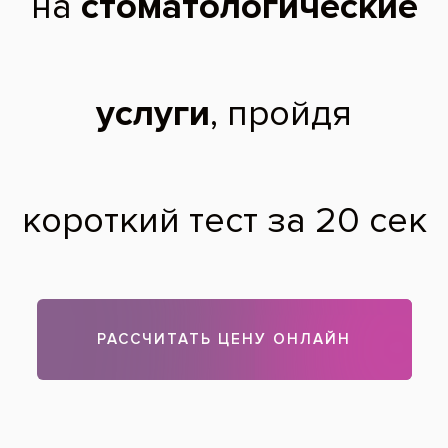
Сергей Викторович,
38 лет
14.11.2009
Здравствуйте! Возможно, у Вас воспаление нерва
(пульпит), вызванный не вылеченным во время кариесом.
Сильная боль объясняется тем, что нервы, находящиеся в
отекшей воспаленной пульпе сдавливаются твердыми
тканями. Если пульпит не лечить, он вызовет серьезное
осложнение – периодонтит. Вам необходимо удаление
нерва под местной анестезией и пломбирование зубного
канала.
Теги:
лечение зубов
Все вопросы и ответы