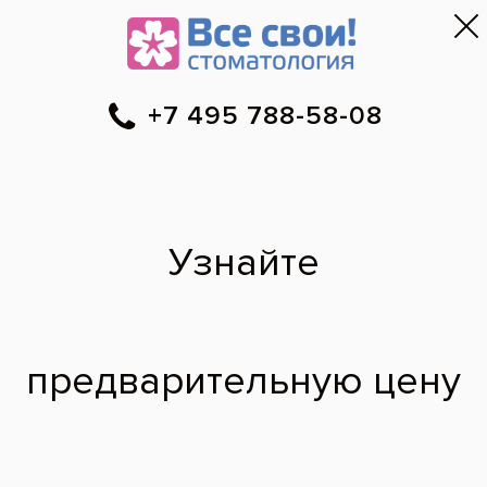
Москва
▼
788-58-08
Онлайн-запись
Скидки
Цены
Отзывы
Фото до и 
•
•
•
после
Как справиться с
зубной болью у
беременных?
Помогите, пожалуйста! Очень болит зуб,
ходила к стоматологу, он обнаружил у
меня кариес, а я сейчас на пятом месяце
беременности. Боюсь, лечение навредит