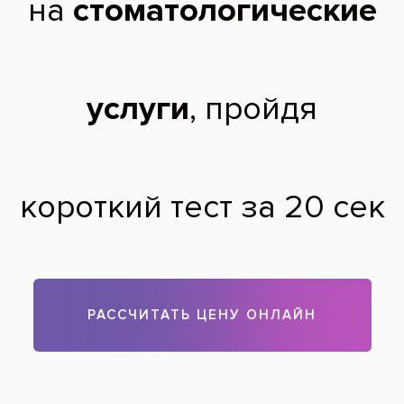
ребенку. Как справиться с зубной болью у
беременных.
Света Б.,
37 лет
19.10.2009
Самолечением заниматься не стоит. Кариес во время
беременности развивается гораздо быстрее, и лечить его
нужно незамедлительно. Запущенный кариес приводит к
пульпиту и периодонтиту, что гораздо опаснее для плода.
В современных стоматологиях лечение кариеса не
представляет никакой опасности для будущей мамы,
пломбирование не имеет противопоказаний.
Теги:
лечение зубов