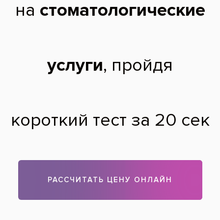
народными средствами?
Полина С.,
29 лет
01.10.2009
Здравствуйте, Полина! Народная медицина в качестве
отбеливающего средства предлагает использовать
пищевую соду и перекись водорода. Однако данные
методы крайне губительны для эмали зубов: она
истончается, что приводит к увеличение чувствительности
зубов и развитию различных заболеваний. Эффективное и
безопасное отбеливание может провести только
стоматолог. Стоматология "Все свои" предлагает Вам
различные виды отбеливания - ультразвуковое, лазерное,
Zoom - по доступным ценам.