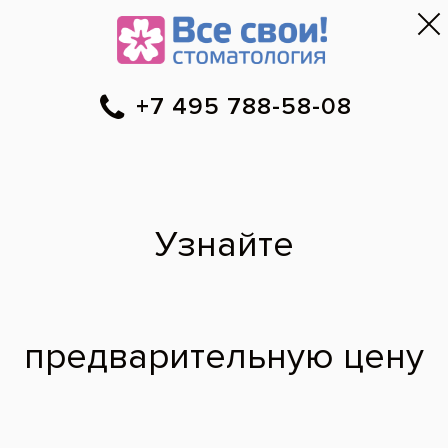
Москва
▼
788-58-08
Онлайн-запись
Скидки
Цены
Отзывы
Фото до и 
•
•
•
после
Как отбелить зубы
народными
средствами?
Рассматривала свои фотографии, моя
улыбка выглядит на них некрасивой, так
как зубы имеют желтоватый оттенок.
Расскажите, как можно ли отбелить зубы