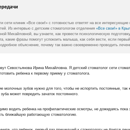
ередачи
ги сети клиник «Все свои!» с готовностью ответят на все интересующие
етей. Из интервью с детским стоматологом отделения
«Все свои!» в Кры
ной Михайловной, вы узнаете, как провести психологическую подготовку
а, какие фразы помогут успокоить малыша, как себя вести, если первый
подробное объяснение, почему так важно своевременно проводить лечен
овут Севостьянова Ирина Михайловна. Я детский стоматолог сети стомат
готовить ребенка к первому приему у стоматолога.
е молочных зубов нужно для того, чтобы не испортить постоянные, так 
 зуба может повредить зачаток постоянного.
димо водить ребенка на профилактические осмотры, не дожидаясь пока з
кать ближайшую работающую стоматологию.
ните, что ребенок, первый раз пришедший к стоматологу не боится лечи