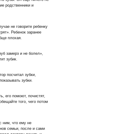
гие родственники и
лучае не говорите ребенку
трят». Ребенок заранее
обще плохая.
уб замерз и не болел»,
тит зубик.
ктор посчитал зубки,
показывать зубки.
ь, его помоют, почистят,
 обещайте того, чего потом
с ним, что ему не
нов семьи, после и сами