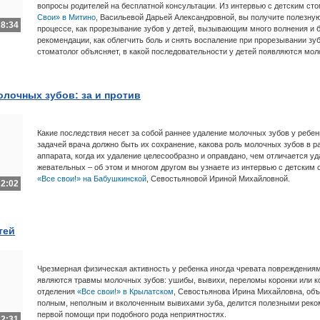
вопросы родителей на бесплатной консультации. Из интервью с детским ст
Свои» в Митино
, Васильевой Дарьей Александровной, вы получите полезну
8:34
процессе, как прорезывание зубов у детей, вызывающим много волнения и 
рекомендации, как облегчить боль и снять воспаление при прорезывании зу
стоматолог объясняет, в какой последовательности у детей появляются мол
олочных зубов: за и против
Какие последствия несет за собой раннее удаление молочных зубов у ребе
задачей врача должно быть их сохранение, какова роль молочных зубов в р
аппарата, когда их удаление целесообразно и оправдано, чем отличается уд
жевательных – об этом и многом другом вы узнаете из интервью с детским
«Все свои!» на Бабушкинской
, Севостьяновой Ириной Михайловной.
2:02
тей
Чрезмерная физическая активность у ребенка иногда чревата повреждениям
являются травмы молочных зубов: ушибы, вывихи, переломы коронки или ко
отделения
«Все свои!» в Крылатском
, Севостьянова Ирина Михайловна, об
полным, неполным и вколоченным вывихами зуба, делится полезными реко
первой помощи при подобного рода неприятностях.
2:31