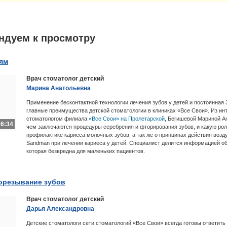
ндуем к просмотру
тям
Врач стоматолог детский
Марина Анатольевна
Применение бесконтактной технологии лечения зубов у детей и постоянная 
главные преимущества детской стоматологии в клиниках «Все Свои». Из ин
стоматологом филиала
«Все Свои» на Пролетарской
, Бегишевой Мариной Ан
6:34
чем заключаются процедуры серебрения и фторирования зубов, и какую рол
профилактике кариеса молочных зубов, а так же о принципах действия воз
Sandman при лечении кариеса у детей. Специалист делится информацией об
которая безвредна для маленьких пациентов.
орезывание зубов
Врач стоматолог детский
Дарья Александровна
Детские стоматологи сети стоматологий «Все Свои» всегда готовы ответи