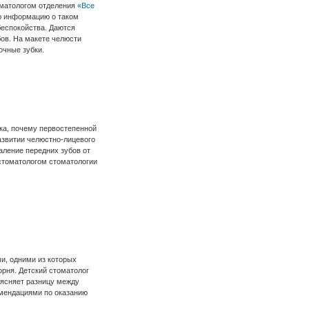
оматологом отделения
«Все
ю информацию о таком
беспокойства. Даются
бов. На макете челюсти
очные зубки.
нка, почему первостепенной
азвитии челюстно-лицевого
аление передних зубов от
 стоматологом стоматологии
и, одними из которых
рня. Детский стоматолог
ъясняет разницу между
мендациями по оказанию