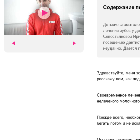
Содержание п
Детские стоматоло
лечении зубов у д
Севостьяновой Ири
посещению дантист
неудачно. Дается 
Здравствуйте, меня з
расскажу вам, как под
Своевременное лечени
нелеченого молочного
Прежде всего, необхо
бегать потом и не ис
Основное правило: пом