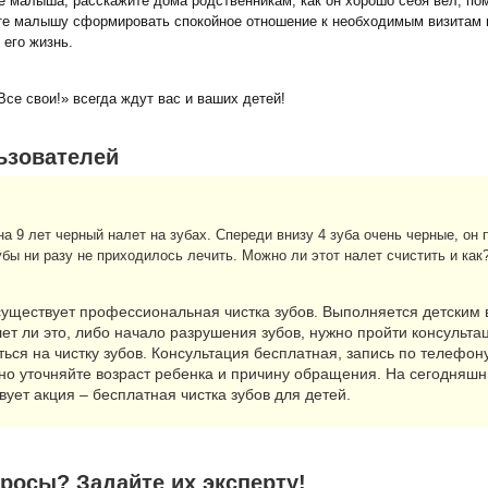
е малыша, расскажите дома родственникам, как он хорошо себя вел, пом
ите малышу сформировать спокойное отношение к необходимым визитам к
 его жизнь.
се свои!» всегда ждут вас и ваших детей!
ьзователей
а 9 лет черный налет на зубах. Спереди внизу 4 зуба очень черные, он 
убы ни разу не приходилось лечить. Можно ли этот налет счистить и как
существует профессиональная чистка зубов. Выполняется детским в
лет ли это, либо начало разрушения зубов, нужно пройти консульта
ться на чистку зубов. Консультация бесплатная, запись по телефон
но уточняйте возраст ребенка и причину обращения. На сегодняшн
вует акция – бесплатная чистка зубов для детей.
росы? Задайте их эксперту!