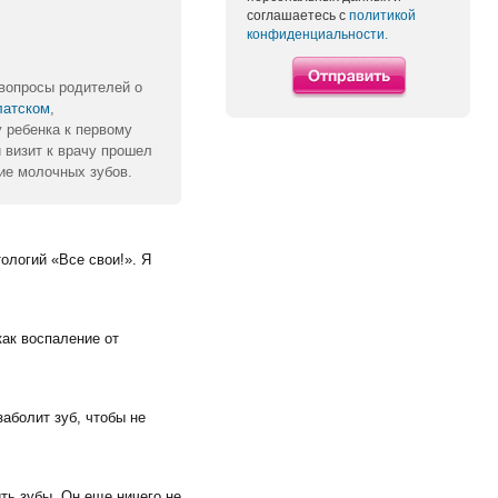
соглашаетесь с
политикой
конфиденциальности.
 вопросы родителей о
латском
,
 ребенка к первому
 визит к врачу прошел
ие молочных зубов.
ологий «Все свои!». Я
как воспаление от
аболит зуб, чтобы не
ть зубы. Он еще ничего не