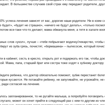
ожидает. В большинстве случаев свой страх ему передают родители, дру
50% успеха лечения зависят от вас, дорогие наши родители. Ни в коем с
е будет», «будет не страшно», «ничего не будут делать», «только посмо
потом все-таки что-то делают, мама обманула меня, а тетя в халате во
шных слов «укол», лучше – «тебе побрызгают водичку/лекарство, чтобы з
берут из зуба грязь, почистят, «бормашина» – пылесосик, который почис
ти в кабинет, сесть в кресло, открыть рот и подержать его так, чтобы до
ой. Мама, папа, старший брат или сестра тоже ходят к зубному доктору 
бедите ребенка, что доктор обязательно поможет, зубик перестанет болет
торые кусаются. Не потакайте ребенку, не запугивайте, не угрожайте, не
, ради согласия на лечение.
алось запланированное, то не ругайте малыша, а попробуйте поговорить 
пугало, может он хочет прийти в следующий раз с кем-то другим из чле