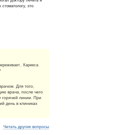
огал доктору лечить и
 стоматологу, это
переживает.. Кариеса
?
рачом. Для того,
цию врача, после чего
у горячей линии. При
ий день в клиниках
Читать другие вопросы