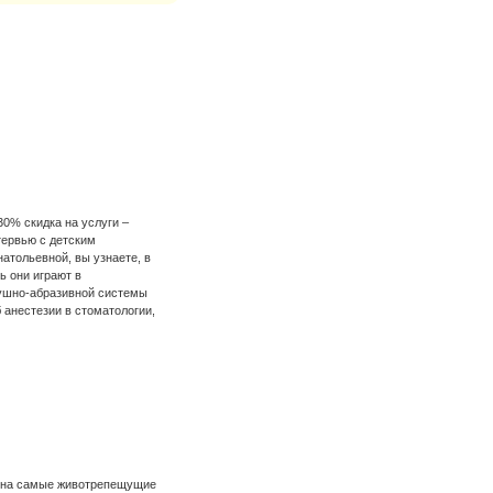
30% скидка на услуги –
тервью с детским
атольевной, вы узнаете, в
ь они играют в
душно-абразивной системы
 анестезии в стоматологии,
ть на самые животрепещущие