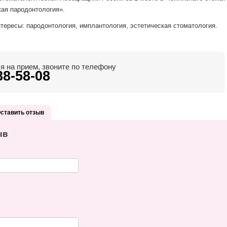
ая пародонтология».
ересы: пародонтология, имплантология, эстетическая стоматология.
я на прием, звоните по телефону
88-58-08
ставить отзыв
ыв