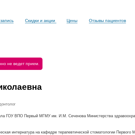
запись
Скидки и акции
Цены
Отзывы пациентов
но не ведет прием.
иколаевна
одонтолог
ончила ГОУ ВПО Первый МГМУ им. И.М. Сеченова Министерства здравоохр
ническая интернатура на кафедре терапевтической стоматологии Первого