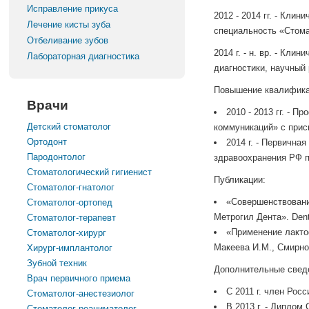
Исправление прикуса
2012 - 2014 гг. - Кл
Лечение кисты зуба
специальность «Стома
Отбеливание зубов
2014 г. - н. вр. - К
Лабораторная диагностика
диагностики, научный
Повышение квалифика
Врачи
2010 - 2013 гг. -
Детский стоматолог
коммуникаций» с прис
Ортодонт
2014 г. - Первичн
Пародонтолог
здравоохранения РФ п
Стоматологический гигиенист
Публикации:
Стоматолог-гнатолог
«Совершенствовани
Стоматолог-ортопед
Метрогил Дента». Dent 
Стоматолог-терапевт
«Применение лактоф
Стоматолог-хирург
Макеева И.М., Смирнов
Хирург-имплантолог
Зубной техник
Дополнительные свед
Врач первичного приема
С 2011 г. член Рос
Стоматолог-анестезиолог
В 2013 г. - Диплом
Стоматолог-реаниматолог