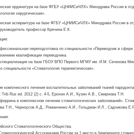
иническая ординатура на базе ФГБУ «ЦНИИСиЧЛХ» Минздрава России в от
тология хирургическая».
линическая аспирантура на базе ФГБУ «ЦНИИСиЧЛХ» Минздрава России в 
 руководитель профессор Кречина Е.К.
ции:
 Профессиональная переподготовка по специальности «Переводчик в сфер
воением квалификации переводчика.
ая специализация на базе ГБОУ ВПО Первого МГМУ им. И.М. Сеченова Ми
о специальности «Стоматология терапевтическая».
е комплексного лечения воспалительных заболеваний тканей пародонта
Trib Rus ed. 2012 (2) с. 4-5, Ерохин А.И., Кузин А.В., Смирнова Т.Н.
еррина в комплексном лечении стоматологических заболеваний». Стомат
а Т.Н., Черноусов А.Д., Романченко А.И., Гольдман И.Л., Садчикова Е.Р
ения:
сийского Стоматологического Общества.
 Стоматологической Ассоциациии России за 1 место в Чемпионате стомат