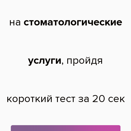
Окончила Минский государственный медицинский институт в 1999
году.
Прошла обучение на следующих курсах: в 2002 году - "Методы
лечения осложнений кариеса", 2004 год - "Комплексная
реабилитация больных с зубочелюстными аномалиями", 2008 год -
"Методы коррекции цвета зуба", 2012 год - "Современные подходы в
профилактике, диагностике, лечении кариеса и его осложнений".
Прошла курс обучения реставрационной терапии с применением
материалов, оборудования, технологий "Дентсплай Интернейшнл" на
базе учебного центра "Аполлония" С. Радлинского.
Имеет сертификаты по таким направлениям, как "Повторное
эндодонтическое лечение как проблема современной стоматологии",
"Заболевания слизистой оболочки полости рта", "Повышение
качества лечения заболеваний пародонта с использованием
современных технологий", "Лазерная стоматология. Преимущества
применения диодного лазера в стоматологии", "Ошибки и
осложнения эндодонтического лечения. Профилактика и
исправление", "Актуальные проблемы эндодонтии и
пародонтологии".