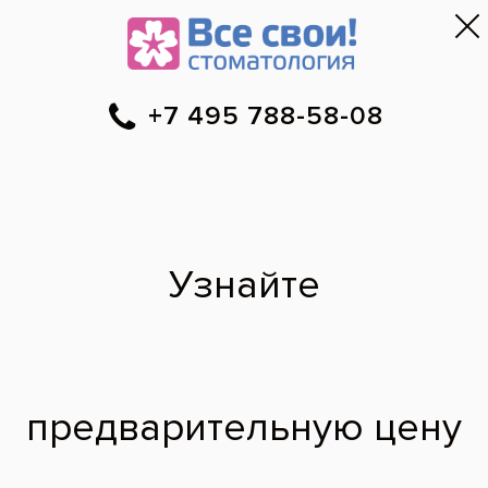
Москва
▼
788-58-08
Онлайн-запись
Скидки
Цены
Отзывы
Фото до и 
•
•
•
после
Специалист временно не ведет прием.
Наши врачи
·
м. Орехово
Светлана
Константиновна
врач стоматолог-терапевт