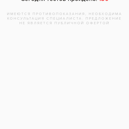
Отзыв
Нажимая на кнопку «Отправить», вы
даете согласие на обработку
персональных данных и соглашаетесь с
политикой конфиденциальности.