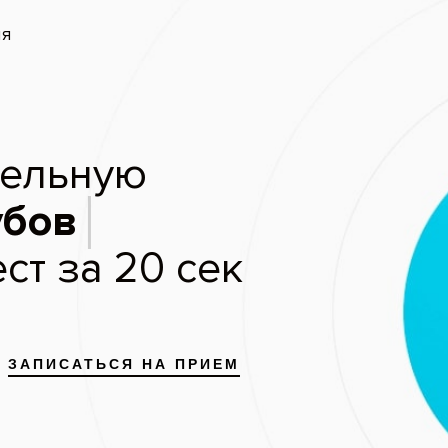
запись
Скидки и акции
Цены
Отзывы пациентов
Роман Дмитриевич: фото рабо
Клиническое отбеливание зубов с флюорозом
До
Посл