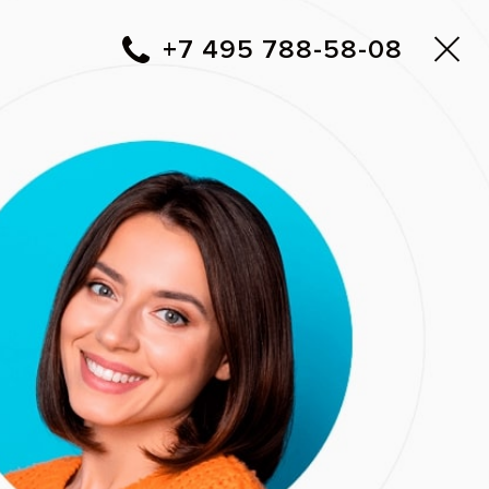
Москва
▼
788-58-08
+7 495
Фото до и после
Вам перезвонить?
т
Адреса клиник Все свои!
е