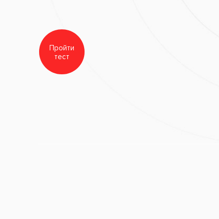
а зубов и полости рта
,
Стоматология
«Все свои!»
Желтые зубы
Профессиональная ультразвуковая чистка зуб
До
Посл