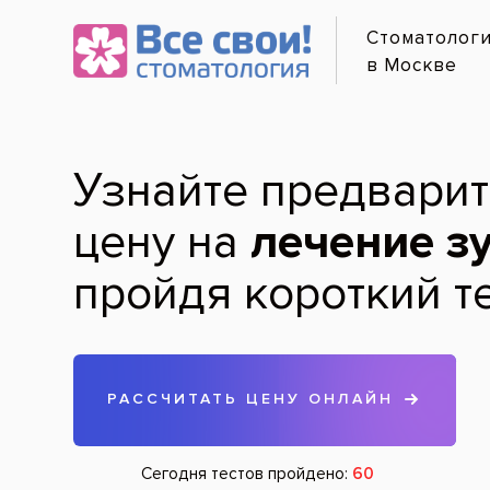
Онлайн-
Услуги и цены
Лечение по карману
Диагностика зубов
Гигиена зубов и полости рта
Лечение зубов
Протезирование зубов
Хирургия
Удаление зубов
Имплантация зубов
Лечение дёсен
Детская стоматология