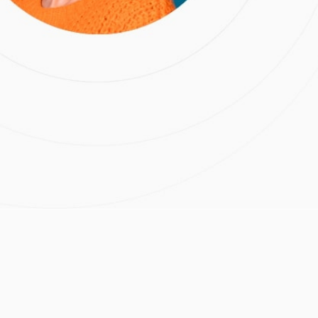
подробнее
 м.Проспект Вернадского
Расчёт стоимости лечения
ов
е
Нажимая на кнопку
«Отправить», вы даете
согласие на обработку
персональных данных и