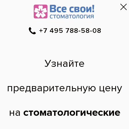
Москва
▼
788-58-08
Онлайн-запись
Скидки
Цены
Отзывы
Фото до и 
•
•
•
после
Подситников Максим
Дмитриевич: фото
работ
Установка керамических виниров 360 в
полную анатомию