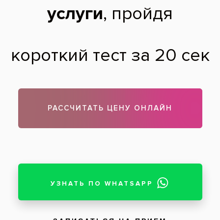
До
После
подробнее
Услуги:
Виниры
Заболевания:
Разрушение зубов
,
Неправильный прикус
Стоматология
«Все свои!» м.Новопеределкино
Врач стоматолог-ортопед
:
Подситников М.Д.