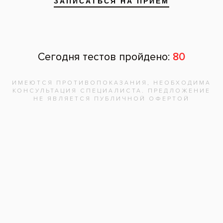
Адреса клиник
Видео-интервью со специалистами
Вопрос ответ
Частые вопросы
Вакансии
Документы
Карты «Все свои»
Поставщикам
Диагностический центр
Кредит
Налоговый вычет
Скидки в Инвитро
Рекомендации по профилактике Гриппа, ОРВИ, 
КОВИД-19
Карта сайта
Франшиза стоматологий Все свои!
Медицинская помощь оказывается на основании стандартов и
клинических рекомендаций, опубликованных на официальном
интернет-портале правовой информации
www.pravo.gov.ru
,
официальном сайте Министерства здравоохранения РФ
minzdrav.gov.ru
, на которых размещён рубрикатор клинических