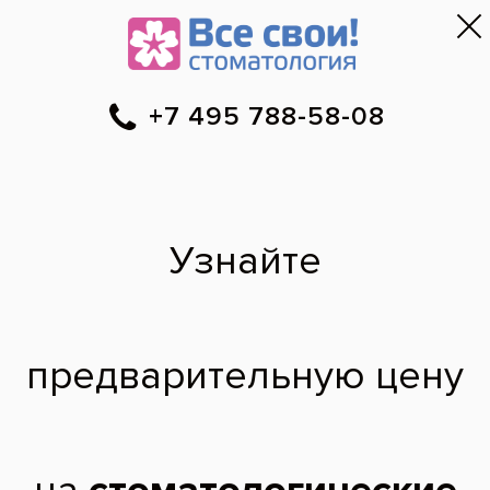
Москва
▼
788-58-08
Онлайн-запись
Скидки
Цены
Отзывы
Фото до и 
•
•
•
после
Специалист временно не ведет прием.
Мария
Александровна
врач стоматолог-терапевт