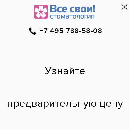
Москва
▼
788-58-08
Онлайн-запись
Скидки
Цены
Отзывы
Фото до и 
•
•
•
после
Специалист временно не ведет прием.
Наши врачи
·
г. Химки
Магомедгаджи
Сайгидович
врач стоматолог-терапевт