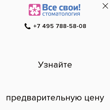
Москва
▼
788-58-08
Онлайн-запись
Скидки
Цены
Отзывы
Фото до и 
•
•
•
после
Наши врачи
·
м. Ясенево
Кадыров
Хаджимурат
Абдулкадырович
врач стоматолог-хирург
2022 г. - Окончил
Казанский