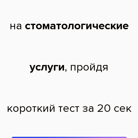
государственный
медицинский
университет по
специальности
«Стоматология».
2025 г. - Ординатура в
Центральной
государственной
медицинской академии
по специальности
«Стоматология
хирургическая».
Профессиональные
навыки:
удаление дистопированных, ретинированных зубов;
лечение периостита, перикоронита;
установка ортодонтических мини-винтов.