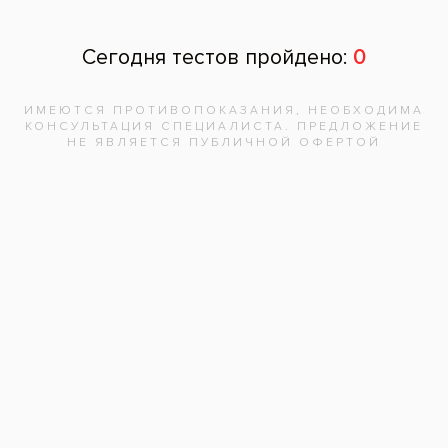
Диагностический центр
Кредит
Налоговый вычет
Скидки в Инвитро
Рекомендации по профилактике Гриппа, ОРВИ, 
КОВИД-19
Карта сайта
Франшиза стоматологий Все свои!
Медицинская помощь оказывается на основании стандартов и
клинических рекомендаций, опубликованных на официальном
интернет-портале правовой информации
www.pravo.gov.ru
,
официальном сайте Министерства здравоохранения РФ
minzdrav.gov.ru
, на которых размещён рубрикатор клинических
рекомендаций.
Находясь на нашем сайте, вы соглашаетесь на
2005—2026 Сеть стоматологических клиник «Все свои»
использование cookies и
обработку данных
Создание, поддержка и продвижение -
DMT Group
метрическими программами.