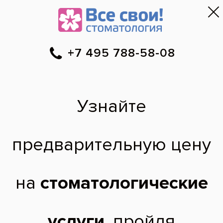
Москва
▼
788-58-08
Онлайн-запись
Скидки
Цены
Отзывы
Фото до и 
•
•
•
после
Гамзат
Абдулбариевич:
фото работ
Фотографии в процессе
лечения