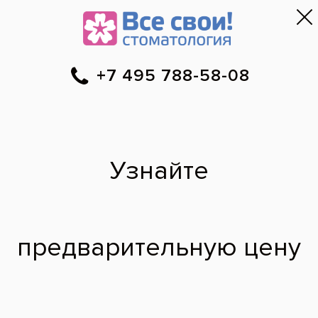
Москва
▼
788-58-08
Онлайн-запись
Скидки
Цены
Отзывы
Фото до и 
•
•
•
после
Специалист временно не ведет прием.
Евгений Борисович
врач стоматолог-ортопед, врач стоматолог-терапевт
Окончил Смоленскую Государственную Медицинскую Академию.
Профессиональные интересы – ортопедическая стоматология.