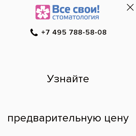
Москва
▼
788-58-08
Онлайн-запись
Скидки
Цены
Отзывы
Фото до и 
•
•
•
после
Специалист временно не ведет прием.
Наши врачи
·
м. Крылатское
Дмитрий
Владимирович
врач стоматолог-ортопед, врач стоматолог-терапевт