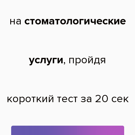
2011 г. - Выпускник МГМСУ им. Евдокимова.
2012 г. - Прошел интернатуру на базе МГМСУ им. Евдокимова.
2014 г. - Прошел клиническую ординатуру по ортопедии на кафедре
протезирования зубных рядов профессора Малого А.Ю. МГМСУ им.
Евдокимова.
Регулярно участвует в различных семинарах, симпозиумах,
конгрессах по ортопедической стоматологии.
Сертифицированный специалист по протезированию на имплантах
систем Штрауман, Астра, Био-горизонт, Альфа-био.
2014 г. - Прошел обучение по авторскому курсу Гаджи Дажаева по
теме «Препарирование под полную коронку».
2015 г. - Прослушал лекцию американского профессора Паскал
Манье по теме «Реставрации в переднем отделе».
2015 г. - Прослушал лекцию Дмитрия Кримера по теме «Съемное и
несъемное протезирование на имплантах».
2015 г. - «Неотложная помощь при соматических осложнениях на
амбулаторном стоматологическом приеме», лектор Старков С. А.