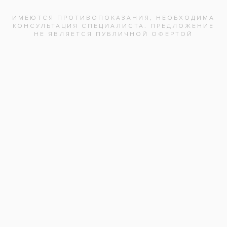
Нажимая на кнопку «Отправить», вы
даете согласие на обработку
персональных данных и соглашаетесь с
политикой конфиденциальности.